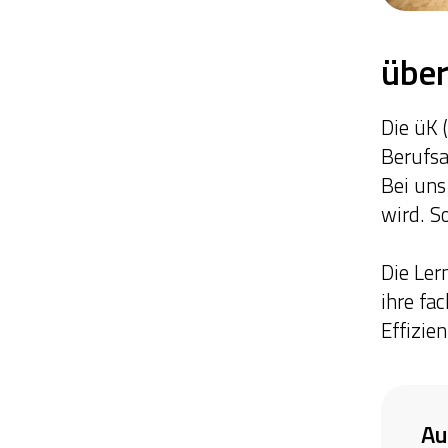
über
Die üK 
Berufsa
Bei uns
wird. S
Die Ler
ihre fa
Effizien
Au