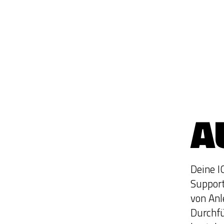
A
Deine I
Support
von An
Durchfü