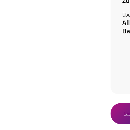
Zü
Übe
Al
Ba
La