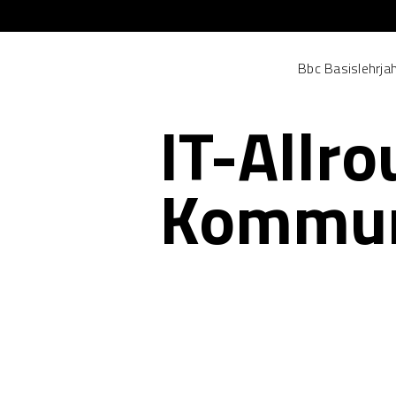
Bbc Basislehrja
IT-Allro
Kommun