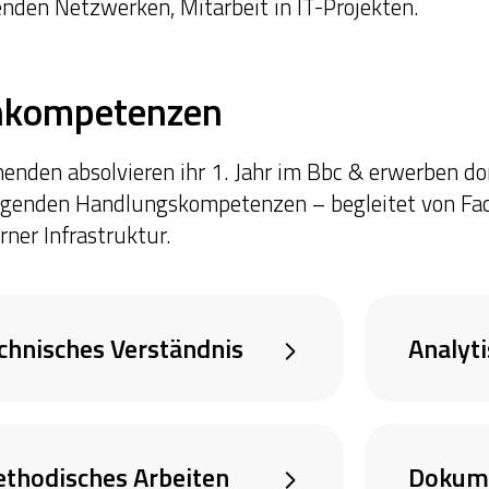
nden Netzwerken, Mitarbeit in IT-Projekten.
hkompetenzen
nenden absolvieren ihr 1. Jahr im Bbc & erwerben dor
genden Handlungskompetenzen – begleitet von Fach
ner Infrastruktur.
chnisches Verständnis
Analyt
thodisches Arbeiten
Dokume