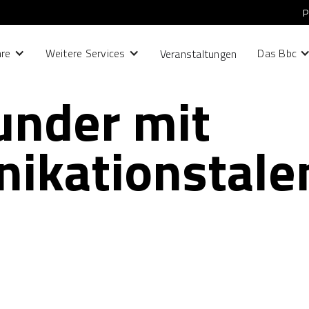
P
hre
Weitere Services
Das Bbc
Veranstaltungen
under mit 
ikationstale