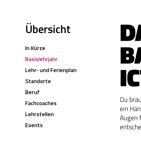
D
Übersicht
B
In Kürze
Basislehrjahr
I
Lehr- und Ferienplan
Standorte
Beruf
Du brau
Fachcoaches
ein Hän
Lehrstellen
Augen f
Events
entsche