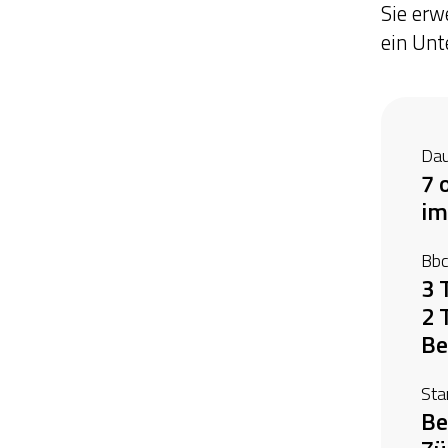
Sie erw
ein Unt
Dau
7 
im
Bbc
3 
2 
Be
Sta
Be