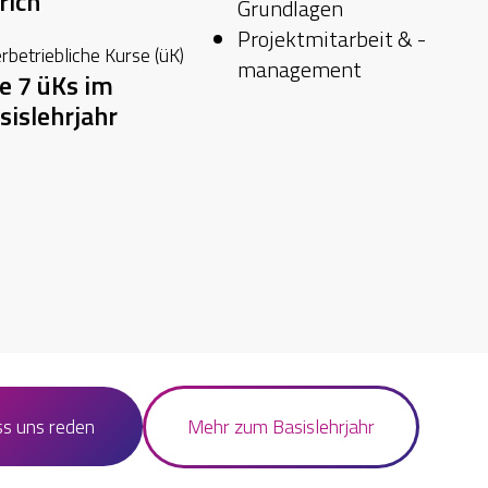
rich
Grundlagen
Projektmitarbeit & -
rbetriebliche Kurse (üK)
management
le 7 üKs im
sislehrjahr
ss uns reden
Mehr zum Basislehrjahr