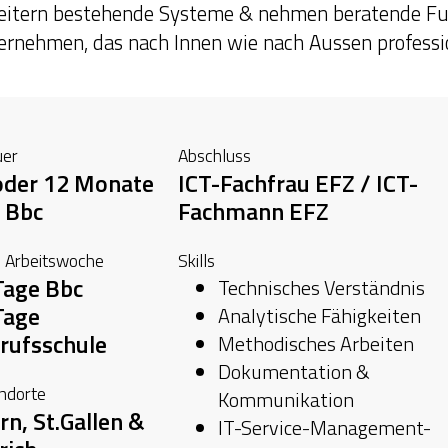
eitern bestehende Systeme & nehmen beratende Fun
ernehmen, das nach Innen wie nach Aussen professio
er
Abschluss
oder 12 Monate
ICT-Fachfrau EFZ / ICT-
 Bbc
Fachmann EFZ
 Arbeitswoche
Skills
Tage Bbc
Technisches Verständnis
Tage
Analytische Fähigkeiten
rufsschule
Methodisches Arbeiten
Dokumentation &
ndorte
Kommunikation
rn, St.Gallen &
IT-Service-Management-