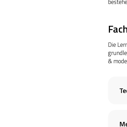
bestehe
Fac
Die Ler
grundle
& moder
Te
Me