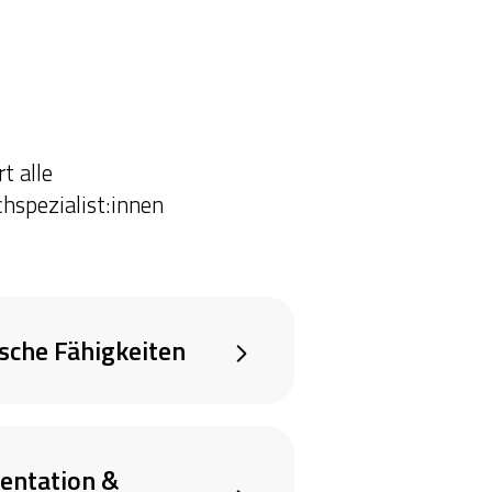
t alle
spezialist:innen
ische Fähigkeiten
ntation &