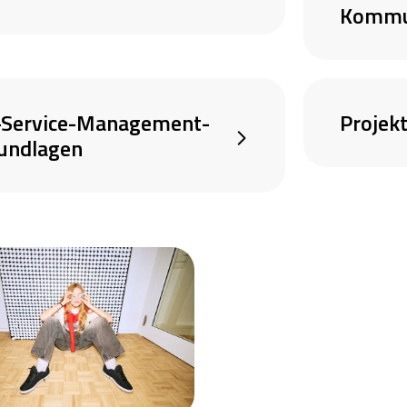
Kommu
-Service-Management-
Projek
undlagen