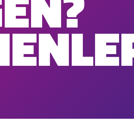
GEN?
NENLE