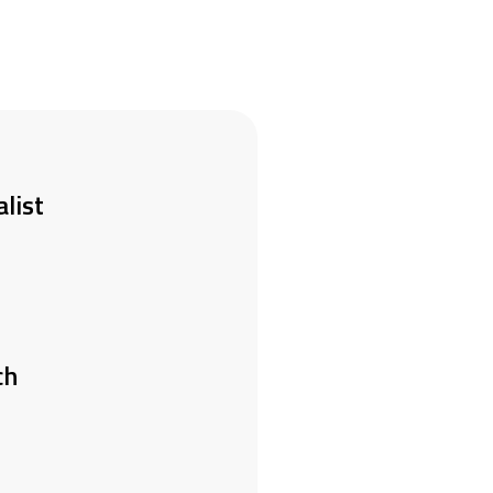
list
ch