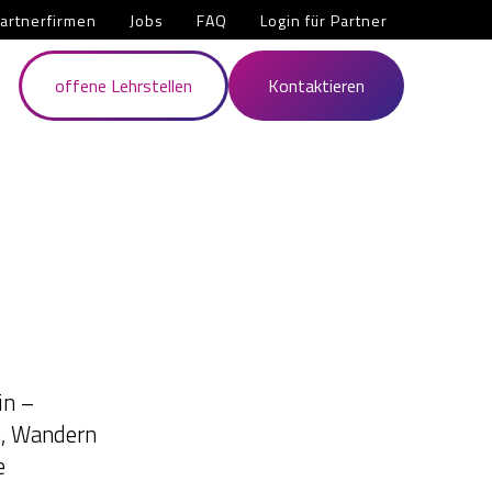
artnerfirmen
Jobs
FAQ
Login für Partner
offene Lehrstellen
Kontaktieren
in –
en, Wandern
e