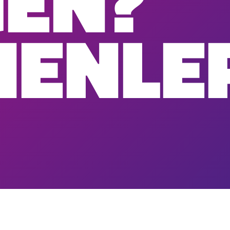
GEN?
NENLE