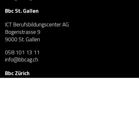
Bbc St. Gallen
ICT Berufsbildungscenter AG
Bogenstrasse 9
9000 St. Gallen
058 101 13 11
info@bbcag.ch
Bbc Zürich
ICT Berufsbildungscenter AG
Max-Högger-Strasse 2
8048 Zürich
058 101 11 99
info@bbcag.ch