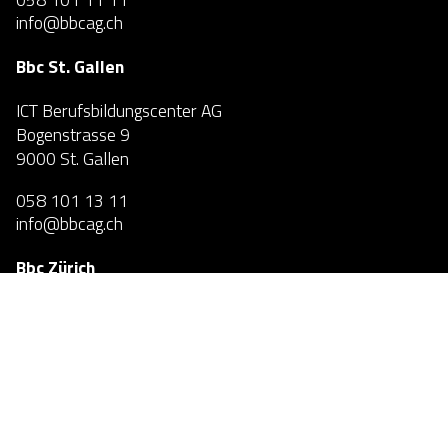
info@bbcag.ch
Bbc St. Gallen
ICT Berufsbildungscenter AG
Bogenstrasse 9
9000 St. Gallen
058 101 13 11
info@bbcag.ch
Bbc Zürich
ICT Berufsbildungscenter AG
Max-Högger-Strasse 2
8048 Zürich
058 101 11 99
info@bbcag.ch